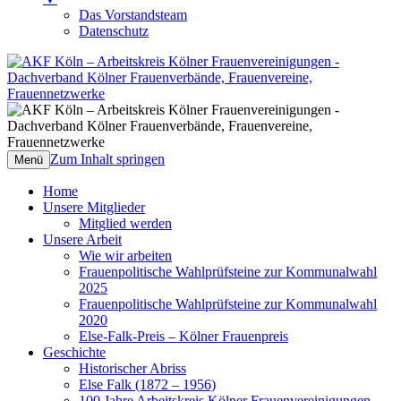
Das Vorstandsteam
Datenschutz
AKF Köln – Arbeitskreis Kölner
Dachverband Kölner Frauenverbände,
Frauenvereinigungen
Frauenvereine, Frauennetzwerke
Zum Inhalt springen
Menü
Home
Unsere Mitglieder
Mitglied werden
Unsere Arbeit
Wie wir arbeiten
Frauenpolitische Wahlprüfsteine zur Kommunalwahl
2025
Frauenpolitische Wahlprüfsteine zur Kommunalwahl
2020
Else-Falk-Preis – Kölner Frauenpreis
Geschichte
Historischer Abriss
Else Falk (1872 – 1956)
100 Jahre Arbeitskreis Kölner Frauenvereinigungen