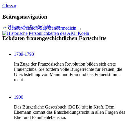
Glossar
Beitragsnavigation
→ Historische Persönlichkeiten
←
Gender-Pension-Gap
Gendermedizin
→
Eckdaten frauengeschichtlichen Fortschritts
1789-1793
Im Zuge der Französischen Revolution bilden sich erste
Frauenclubs. Sie fordern volle Bürgerrechte für Frauen, die
Gleich­stellung von Mann und Frau und das Frauen­stimm­
recht.
1900
Das Bürgerliche Gesetzbuch (BGB) tritt in Kraft. Dem
Ehemann kommt das Ent­schei­dungs­recht in allen Fragen des
Ehe- und Familienlebens zu.