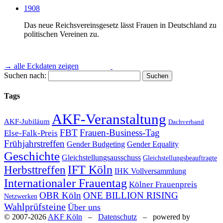
1908
Das neue Reichsvereinsgesetz lässt Frauen in Deutschland zu
politischen Vereinen zu.
1918
→ alle Eckdaten zeigen
Suchen nach:
Frauen erhalten das aktive und passive Wahlrecht, verankert
in Artikel 109 Ab­satz 2 der Weimarer Verfassung: "Männer
Tags
und Frauen haben grundsätzlich dieselben Rechte und
Pflichten".
AKF-Veranstaltung
AKF-Jubiläum
Dachverband
FBT
Frauen-Business-Tag
Else-Falk-Preis
1919/1920
Frühjahrstreffen
Gender Equality
Gender Budgeting
Geschichte
Demobilmachungsverordnungen weisen die Unternehmen an,
Gleichstellungsausschuss
Gleichstellungsbeauftragte
zur Integration der Soldaten in die Wirtschaft Frauen nach
Herbsttreffen
IFT Köln
IHK Vollversammlung
einer Dringlichkeits-Bedürftigkeits-Reihenfolge zu entlassen.
Internationaler Frauentag
Kölner Frauenpreis
OBR Köln
ONE BILLION RISING
Netzwerken
1947
Wahlprüfsteine
Über uns
© 2007-2026
AKF Köln
–
Datenschutz
– powered by
Erste deutsche Ministerin: Christine Teusch aus Köln