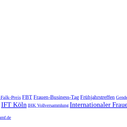
FBT
Frauen-Business-Tag
Frühjahrstreffen
-Falk-Preis
Gende
IFT Köln
Internationaler Frau
IHK Vollversammlung
umf.de