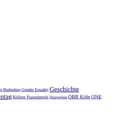
Geschichte
Gender Equality
r Budgeting
entag
OBR Köln
ONE
Kölner Frauenpreis
Netzwerken