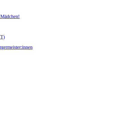
d Mädchen!
FT)