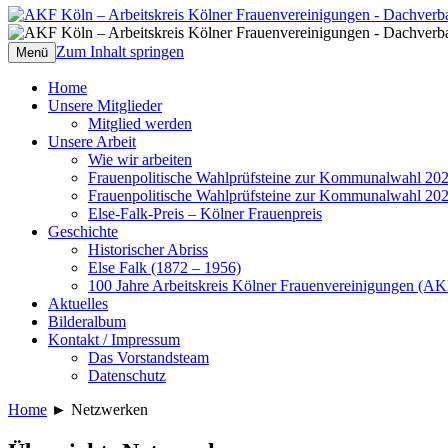
AKF Köln – Arbeitskreis Kölner Frauenve
Dachverband Kölner Frauenverbände, Fra
Zum Inhalt springen
Menü
Home
Unsere Mitglieder
Mitglied werden
Unsere Arbeit
Wie wir arbeiten
Frauenpolitische Wahlprüfsteine zur Kommunalwahl 20
Frauenpolitische Wahlprüfsteine zur Kommunalwahl 20
Else-Falk-Preis – Kölner Frauenpreis
Geschichte
Historischer Abriss
Else Falk (1872 – 1956)
100 Jahre Arbeitskreis Kölner Frauenvereinigungen (AK
Aktuelles
Bilderalbum
Kontakt / Impressum
Das Vorstandsteam
Datenschutz
Home
►
Netzwerken