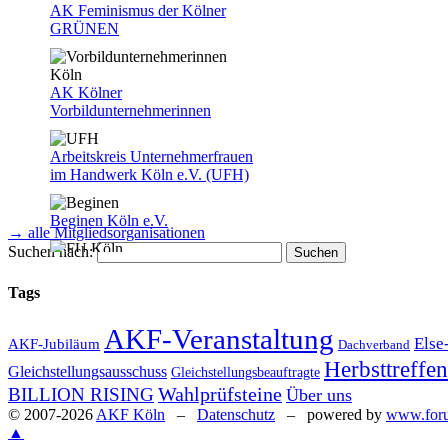
AK Feminismus der Kölner
GRÜNEN
AK Kölner
Vorbildunternehmerinnen
Arbeitskreis Unternehmerfrauen
im Handwerk Köln e.V. (UFH)
Beginen Köln e.V.
→ alle Mitgliedsorganisationen
Suchen nach:
Frauen Union der CDU Köln
Tags
AKF-Veranstaltung
Else
AKF-Jubiläum
Dachverband
Herbsttreffen
Gleichstellungsausschuss
Gleichstellungsbeauftragte
BPW Germany e.V., Club Köln
Wahlprüfsteine
BILLION RISING
Über uns
© 2007-2026
AKF Köln
–
Datenschutz
– powered by
www.for
▲