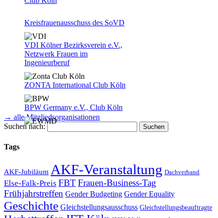
Club Köln
Kreisfrauenausschuss des SoVD
VDI Kölner Bezirksverein e.V.,
Netzwerk Frauen im
Ingenieurberuf
ZONTA International Club Köln
BPW Germany e.V., Club Köln
→ alle Mitgliedsorganisationen
Suchen nach:
European Women’s Management
Development International
Tags
Network – EWMD Rhein-Ruhr
e.V.
AKF-Veranstaltung
AKF-Jubiläum
Dachverband
FBT
Frauen-Business-Tag
Else-Falk-Preis
Frühjahrstreffen
Gender Equality
Gender Budgeting
Geschichte
Gleichstellungsausschuss
Gleichstellungsbeauftragte
Kölner Frauengeschichtsverein