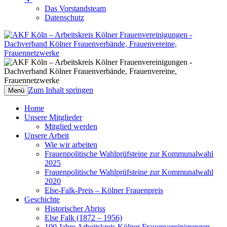
Das Vorstandsteam
Datenschutz
AKF Köln – Arbeitskreis Kölner
Dachverband Kölner Frauenverbände,
Frauenvereinigungen
Frauenvereine, Frauennetzwerke
Zum Inhalt springen
Menü
Home
Unsere Mitglieder
Mitglied werden
Unsere Arbeit
Wie wir arbeiten
Frauenpolitische Wahlprüfsteine zur Kommunalwahl
2025
Frauenpolitische Wahlprüfsteine zur Kommunalwahl
2020
Else-Falk-Preis – Kölner Frauenpreis
Geschichte
Historischer Abriss
Else Falk (1872 – 1956)
100 Jahre Arbeitskreis Kölner Frauenvereinigungen