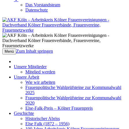
Das Vorstandsteam
Datenschutz
AKF Köln – Arbeitskreis Kölner
Dachverband Kölner Frauenverbände,
Frauenvereinigungen
Frauenvereine, Frauennetzwerke
Zum Inhalt springen
Menü
Unsere Mitglieder
Mitglied werden
Unsere Arbeit
Wie wir arbeiten
Frauenpolitische Wahlprüfsteine zur Kommunalwahl
2025
Frauenpolitische Wahlprüfsteine zur Kommunalwahl
2020
Else-Falk-Preis – Kölner Frauenpreis
Geschichte
Historischer Abriss
Else Falk (1872 – 1956)
100 Jahre Arbeitskreis Kölner Frauenvereinigungen