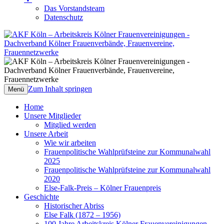
Das Vorstandsteam
Datenschutz
AKF Köln – Arbeitskreis Kölner
Dachverband Kölner Frauenverbände,
Frauenvereinigungen
Frauenvereine, Frauennetzwerke
Zum Inhalt springen
Menü
Home
Unsere Mitglieder
Mitglied werden
Unsere Arbeit
Wie wir arbeiten
Frauenpolitische Wahlprüfsteine zur Kommunalwahl
2025
Frauenpolitische Wahlprüfsteine zur Kommunalwahl
2020
Else-Falk-Preis – Kölner Frauenpreis
Geschichte
Historischer Abriss
Else Falk (1872 – 1956)
100 Jahre Arbeitskreis Kölner Frauenvereinigungen