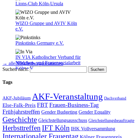
Lions-Club Köln-Ursula
WIZO Gruppe und AVIV Köln
e.V.
Pinkstinks Germany e.V.
IN VIA Katholischer Verband für
Mädchen- und Frauensozialarbeit
→ alle Mitgliedsorganisationen
Köln e.V.
Suchen nach:
Tags
AKF-Veranstaltung
AKF-Jubiläum
Dachverband
DGB-Stadtfrauenausschuss
FBT
Frauen-Business-Tag
Else-Falk-Preis
Frühjahrstreffen
Gender Equality
Gender Budgeting
Geschichte
Gleichstellungsausschuss
Gleichstellungsbeauftragte
Herbsttreffen
IFT Köln
IHK Vollversammlung
Internationaler Frauentag
Kölner Frauenpreis
deutscher ingenieurinnenbund