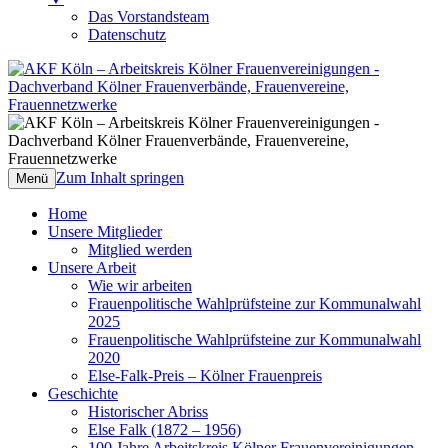
Das Vorstandsteam
Datenschutz
AKF Köln – Arbeitskreis Kölner
Dachverband Kölner Frauenverbände,
Frauenvereinigungen
Frauenvereine, Frauennetzwerke
Zum Inhalt springen
Menü
Home
Unsere Mitglieder
Mitglied werden
Unsere Arbeit
Wie wir arbeiten
Frauenpolitische Wahlprüfsteine zur Kommunalwahl
2025
Frauenpolitische Wahlprüfsteine zur Kommunalwahl
2020
Else-Falk-Preis – Kölner Frauenpreis
Geschichte
Historischer Abriss
Else Falk (1872 – 1956)
100 Jahre Arbeitskreis Kölner Frauenvereinigungen