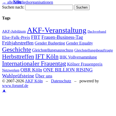
Köln
→ alle Mitgliedsorganisationen
Suchen nach:
Tags
Frauenberatungszentrum Köln
e.V.
AKF-Veranstaltung
AKF-Jubiläum
Dachverband
FBT
Frauen-Business-Tag
Else-Falk-Preis
Frühjahrstreffen
Gender Equality
Gender Budgeting
Geschichte
Gleichstellungsausschuss
Gleichstellungsbeauftragte
Sozialdienst katholischer Frauen
Herbsttreffen
IFT Köln
e.V. Köln (SkF)
IHK Vollversammlung
Internationaler Frauentag
Kölner Frauenpreis
OBR Köln
ONE BILLION RISING
Netzwerken
Wahlprüfsteine
Über uns
© 2007-2026
AKF Köln
–
Datenschutz
– powered by
www.forumf.de
medica mondiale e.V.
▲
DGB-Stadtfrauenausschuss