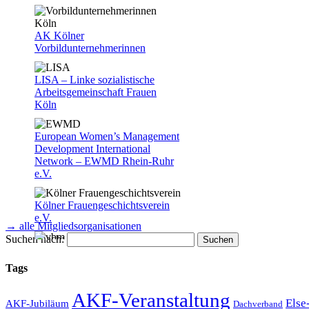
AK Kölner
Vorbildunternehmerinnen
LISA – Linke sozialistische
Arbeitsgemeinschaft Frauen
Köln
European Women’s Management
Development International
Network – EWMD Rhein-Ruhr
e.V.
Kölner Frauengeschichtsverein
e.V.
→ alle Mitgliedsorganisationen
Suchen nach:
Verband berufstätiger Mütter e.V.
(VBM)
Tags
AKF-Veranstaltung
Else
AKF-Jubiläum
Dachverband