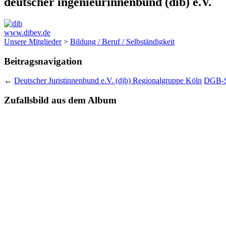
deutscher ingenieurinnenbund (dib) e.V.
www.dibev.de
Unsere Mitglieder
>
Bildung / Beruf / Selbständigkeit
Beitragsnavigation
←
Deutscher Juristinnenbund e.V. (djb) Regionalgruppe Köln
DGB-St
Zufallsbild aus dem Album