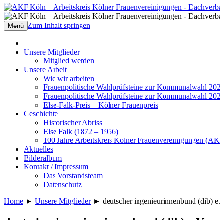
AKF Köln – Arbeitskreis Kölner Frauenve
Dachverband Kölner Frauenverbände, Fra
Zum Inhalt springen
Menü
Unsere Mitglieder
Mitglied werden
Unsere Arbeit
Wie wir arbeiten
Frauenpolitische Wahlprüfsteine zur Kommunalwahl 20
Frauenpolitische Wahlprüfsteine zur Kommunalwahl 20
Else-Falk-Preis – Kölner Frauenpreis
Geschichte
Historischer Abriss
Else Falk (1872 – 1956)
100 Jahre Arbeitskreis Kölner Frauenvereinigungen (AK
Aktuelles
Bilderalbum
Kontakt / Impressum
Das Vorstandsteam
Datenschutz
Home
►
Unsere Mitglieder
►
deutscher ingenieurinnenbund (dib) e