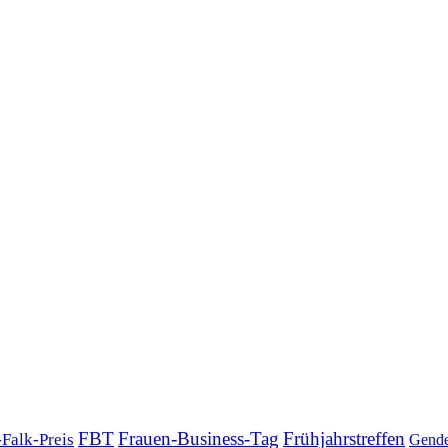
FBT
Frauen-Business-Tag
Frühjahrstreffen
-Falk-Preis
Gende