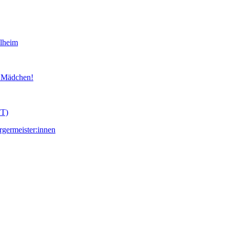
lheim
d Mädchen!
FT)