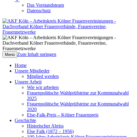
Das Vorstandsteam
Datenschutz
AKF Köln – Arbeitskreis Kölner
Dachverband Kölner Frauenverbände,
Frauenvereinigungen
Frauenvereine, Frauennetzwerke
Zum Inhalt springen
Menü
Home
Unsere Mitglieder
Mitglied werden
Unsere Arbeit
Wie wir arbeiten
Frauenpolitische Wahlprüfsteine zur Kommunalwahl
2025
Frauenpolitische Wahlprüfsteine zur Kommunalwahl
2020
Else-Falk-Preis – Kölner Frauenpreis
Geschichte
Historischer Abriss
Else Falk (1872 – 1956)
100 Jahre Arbeitskreis Kölner Frauenvereinigungen