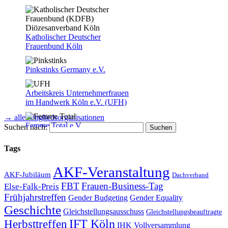
Katholischer Deutscher
Frauenbund Köln
Pinkstinks Germany e.V.
Arbeitskreis Unternehmerfrauen
im Handwerk Köln e.V. (UFH)
→ alle Mitgliedsorganisationen
Femme Total e.V.
Suchen nach:
Tags
AKF-Veranstaltung
AKF-Jubiläum
Dachverband
Frauenverband Courage e.V.,
FBT
Frauen-Business-Tag
Else-Falk-Preis
Courage – Köln
Frühjahrstreffen
Gender Equality
Gender Budgeting
Geschichte
Gleichstellungsausschuss
Gleichstellungsbeauftragte
Herbsttreffen
IFT Köln
IHK Vollversammlung