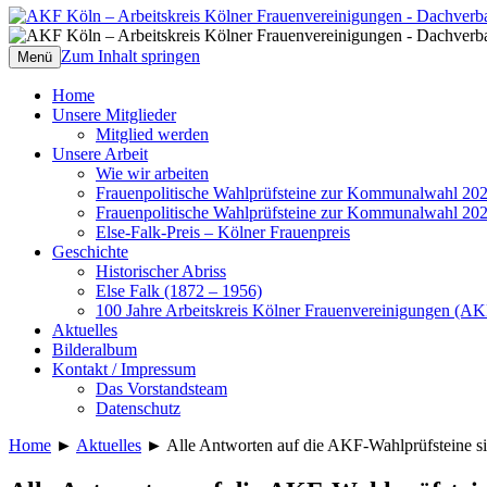
AKF Köln – Arbeitskreis Kölner Frauenve
Dachverband Kölner Frauenverbände, Fra
Zum Inhalt springen
Menü
Home
Unsere Mitglieder
Mitglied werden
Unsere Arbeit
Wie wir arbeiten
Frauenpolitische Wahlprüfsteine zur Kommunalwahl 20
Frauenpolitische Wahlprüfsteine zur Kommunalwahl 20
Else-Falk-Preis – Kölner Frauenpreis
Geschichte
Historischer Abriss
Else Falk (1872 – 1956)
100 Jahre Arbeitskreis Kölner Frauenvereinigungen (AK
Aktuelles
Bilderalbum
Kontakt / Impressum
Das Vorstandsteam
Datenschutz
Home
►
Aktuelles
►
Alle Antworten auf die AKF-Wahlprüfsteine si