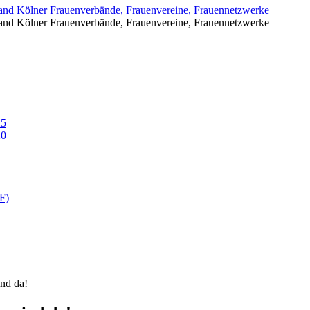
reinigungen
uenvereine, Frauennetzwerke
25
20
F)
nd da!