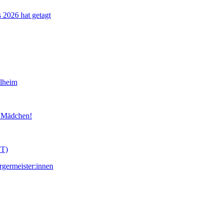
s 2026 hat getagt
lheim
d Mädchen!
FT)