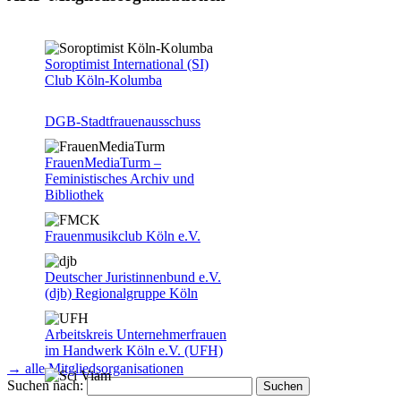
Soroptimist International (SI)
Club Köln-Kolumba
DGB-Stadtfrauenausschuss
FrauenMediaTurm –
Feministisches Archiv und
Bibliothek
Frauenmusikclub Köln e.V.
Deutscher Juristinnenbund e.V.
(djb) Regionalgruppe Köln
Arbeitskreis Unternehmerfrauen
im Handwerk Köln e.V. (UFH)
→ alle Mitgliedsorganisationen
Suchen nach:
Sci Viam | Loge der Deutschen