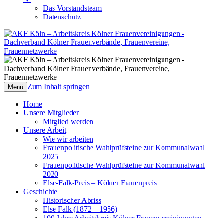
Das Vorstandsteam
Datenschutz
AKF Köln – Arbeitskreis Kölner
Dachverband Kölner Frauenverbände,
Frauenvereinigungen
Frauenvereine, Frauennetzwerke
Zum Inhalt springen
Menü
Home
Unsere Mitglieder
Mitglied werden
Unsere Arbeit
Wie wir arbeiten
Frauenpolitische Wahlprüfsteine zur Kommunalwahl
2025
Frauenpolitische Wahlprüfsteine zur Kommunalwahl
2020
Else-Falk-Preis – Kölner Frauenpreis
Geschichte
Historischer Abriss
Else Falk (1872 – 1956)
100 Jahre Arbeitskreis Kölner Frauenvereinigungen