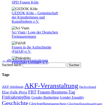
SPD Frauen Köln
GEDOK Köln – Gemeinschaft
der Künstlerinnen und
Kunstförderer e.V.
Sci Viam | Loge der Deutschen
Freimaurerinnen
Frauen in die Aufsichtsräte
(FidAR) e.V.
→ alle Mitgliedsorganisationen
Pinkstinks Germany e.V.
Suchen nach:
Tags
AKF-Veranstaltung
AKF-Jubiläum
Dachverband
Internationaler Lyceum Club
FBT
Frauen-Business-Tag
Else-Falk-Preis
Köln e.V.
Frühjahrstreffen
Gender Equality
Gender Budgeting
Geschichte
Gleichstellungsausschuss
Gleichstellungsbeauftragte