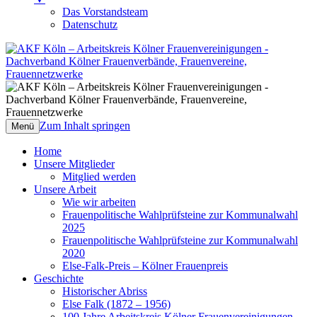
Das Vorstandsteam
Datenschutz
AKF Köln – Arbeitskreis Kölner
Dachverband Kölner Frauenverbände,
Frauenvereinigungen
Frauenvereine, Frauennetzwerke
Zum Inhalt springen
Menü
Home
Unsere Mitglieder
Mitglied werden
Unsere Arbeit
Wie wir arbeiten
Frauenpolitische Wahlprüfsteine zur Kommunalwahl
2025
Frauenpolitische Wahlprüfsteine zur Kommunalwahl
2020
Else-Falk-Preis – Kölner Frauenpreis
Geschichte
Historischer Abriss
Else Falk (1872 – 1956)
100 Jahre Arbeitskreis Kölner Frauenvereinigungen